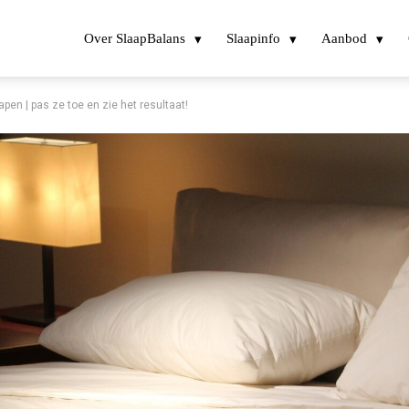
Over SlaapBalans
Slaapinfo
Aanbod
apen | pas ze toe en zie het resultaat!