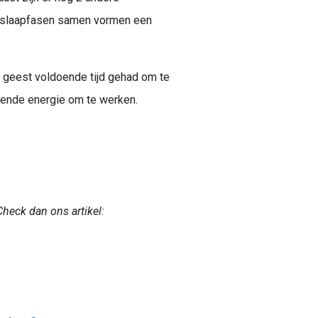
 slaapfasen samen vormen een
elangrijkste fasen in je slaapcyclus. Dit is de fase waarin je het..
n geest voldoende tijd gehad om te
doende energie om te werken.
heck dan ons artikel: