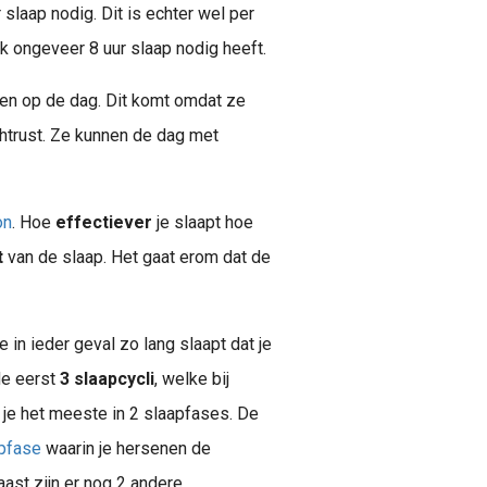
slaap nodig. Dit is echter wel per
k ongeveer 8 uur slaap nodig heeft.
ren op de dag. Dit komt omdat ze
chtrust. Ze kunnen de dag met
on
. Hoe
effectiever
je slaapt hoe
t
van de slaap. Het gaat erom dat de
e in ieder geval zo lang slaapt dat je
de eerst
3 slaapcycli
, welke bij
s essentieel voor een gezond en energiek leven. Maar wat wordt er precies..
 je het meeste in 2 slaapfases. De
pfase
waarin je hersenen de
ast zijn er nog 2 andere