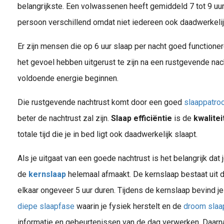
belangrijkste. Een volwassenen heeft gemiddeld 7 tot 9 uur 
persoon verschillend omdat niet iedereen ook daadwerkelij
Er zijn mensen die op 6 uur slaap per nacht goed functione
het gevoel hebben uitgerust te zijn na een rustgevende na
voldoende energie beginnen.
Die rustgevende nachtrust komt door een goed
slaappatro
beter de nachtrust zal zijn.
Slaap efficiëntie
is de
kwalitei
totale tijd die je in bed ligt ook daadwerkelijk slaapt.
Als je uitgaat van een goede nachtrust is het belangrijk dat j
de
kernslaap
helemaal afmaakt. De kernslaap bestaat uit 
Wat wordt er bedoeld met een slaappatroon? Slaap is een van de meest fundamentele behoeften van ons lichaam , en een goed slaappatroon i
elkaar ongeveer 5 uur duren. Tijdens de kernslaap bevind je
diepe slaapfase
waarin je fysiek herstelt en de
droom slaa
informatie en gebeurtenissen van de dag verwerken. Daarna