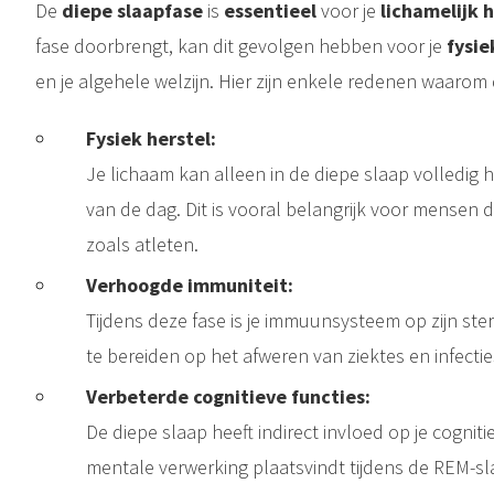
De
diepe slaapfase
is
essentieel
voor je
l
ichamelijk h
fase doorbrengt, kan dit gevolgen hebben voor je
fysi
en je algehele welzijn. Hier zijn enkele redenen waarom d
Fysiek herstel:
Je lichaam kan alleen in de diepe slaap volledig he
van de dag. Dit is vooral belangrijk voor mensen d
zoals atleten.
Verhoogde immuniteit:
Tijdens deze fase is je immuunsysteem op zijn ster
te bereiden op het afweren van ziektes en infectie
Verbeterde cognitieve functies:
De diepe slaap heeft indirect invloed op je cognit
mentale verwerking plaatsvindt tijdens de REM-sla