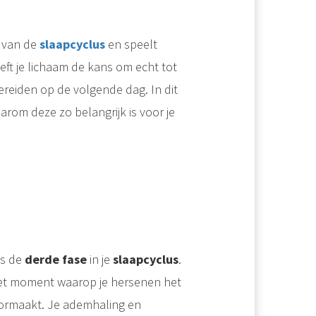
van de
slaapcyclus
en speelt
eeft je lichaam de kans om echt tot
bereiden op de volgende dag. In dit
arom deze zo belangrijk is voor je
.
aap die je doorloopt tijdens je nachtrust. Gedurende de nacht herhaal je deze stadia meerdere keren, met elke cyclus die..
is de
derde fase
in je
slaapcyclus
.
s het moment waarop je hersenen het
 doormaakt. Je ademhaling en