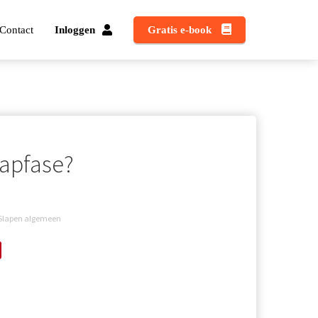
Contact
Inloggen
Gratis e-book
aapfase?
Slapen algemeen