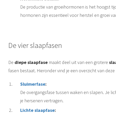
De productie van groeihormonen is het hoogst tij
hormonen zijn essentieel voor herstel en groei van
De vier slaapfasen
De
diepe slaapfase
maakt deel uit van een grotere
sla
fasen bestaat. Hieronder vind je een overzicht van deze 
Sluimerfase
:
De overgangsfase tussen waken en slapen. Je lic
je hersenen vertragen.
Lichte slaapfase
:
 slaapfasen die we doorlopen tijdens een gezonde nacht slaap. Maar wat gebeurt er precies in deze fase, en waarom is deze zo belangrijk voor..