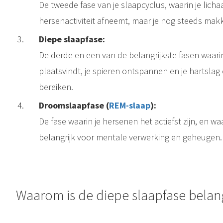
De tweede fase van je slaapcyclus, waarin je lich
hersenactiviteit afneemt, maar je nog steeds mak
Diepe slaapfase:
Wat is de lichte slaapfase? De lichte slaapfase is een van de vier essentiële slaapfasen die je doorloopt tijdens een gezonde nacht slaap. Het is een fase waarin je lichaam zich verder voorbereidt op een diepe en..
De derde en een van de belangrijkste fasen waarin
plaatsvindt, je spieren ontspannen en je hartsla
bereiken.
Droomslaapfase (
REM-slaap
):
De fase waarin je hersenen het actiefst zijn, en wa
belangrijk voor mentale verwerking en geheugen.
Wat is REM-slaap? REM-slaap , ofwel Rapid Eye Movement-slaap , is de fase van de slaapcyclus waarin je het meeste droomt . Het is een cruciale fase voor je geestelijke en fysieke gezondheid. Tijdens REM-slaap worden..
Waarom is de diepe slaapfase belang