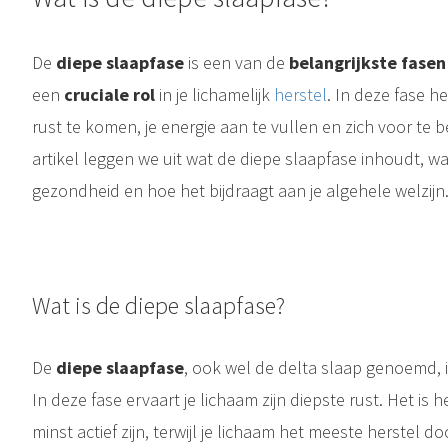
De
diepe slaapfase
is een van de
belangrijkste fasen
een
cruciale rol
in je lichamelijk
herstel
. In deze fase h
rust te komen, je energie aan te vullen en zich voor te 
artikel leggen we uit wat de diepe slaapfase inhoudt, wa
gezondheid en hoe het bijdraagt aan je algehele welzijn
Wat is een slaapcyclus? Een slaapcyclus bestaat uit de verschillende stadia van sl
Herstel: wat het écht betekent en waarom het zo belangrijk is Herstel is een woord dat je vaak hoort, maar het wordt zelden volledig begrepen. Zeker als jij nog functioneert, je verantwoordelijkheden..
Wat is de diepe slaapfase?
De
diepe slaapfase
, ook wel de delta slaap genoemd, 
In deze fase ervaart je lichaam zijn diepste rust. Het i
minst actief zijn, terwijl je lichaam het meeste herstel