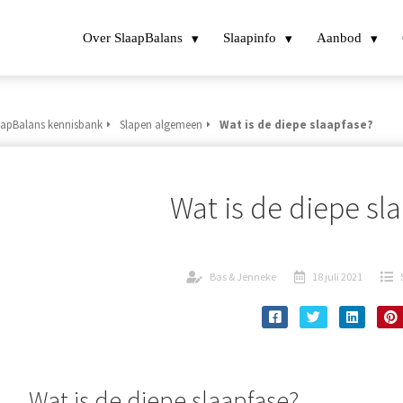
Over SlaapBalans
Slaapinfo
Aanbod
aapBalans kennisbank
Slapen algemeen
Wat is de diepe slaapfase?
Wat is de diepe sl
Bas & Jenneke
18 juli 2021
Wat is de diepe slaapfase?