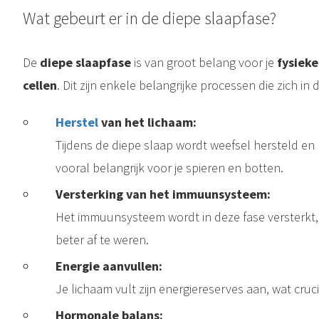
Wat gebeurt er in de diepe slaapfase?
De
diepe slaapfase
is van groot belang voor je
fysieke
cellen
. Dit zijn enkele belangrijke processen die zich in 
Herstel
van het lichaam:
Tijdens de diepe slaap wordt weefsel hersteld en 
vooral belangrijk voor je spieren en botten.
Versterking van het immuunsysteem:
Het immuunsysteem wordt in deze fase versterkt, 
beter af te weren.
et zo belangrijk is Herstel is een woord dat je vaak hoort, maar het wordt zelden volledig begrepen. Zeker als jij nog functioneert, je verantwoordelijkheden..
Energie aanvullen:
Je lichaam vult zijn energiereserves aan, wat cruc
Hormonale balans: