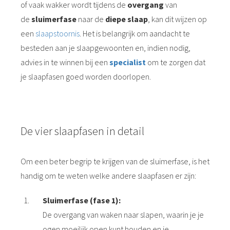
of vaak wakker wordt tijdens de
overgang
van
de
sluimerfase
naar de
diepe slaap
, kan dit wijzen op
een
slaapstoornis
. Het is belangrijk om aandacht te
besteden aan je slaapgewoonten en, indien nodig,
advies in te winnen bij een
specialist
om te zorgen dat
je slaapfasen goed worden doorlopen.
De vier slaapfasen in detail
Om een beter begrip te krijgen van de sluimerfase, is het
handig om te weten welke andere slaapfasen er zijn:
Sluimerfase (fase 1):
De overgang van waken naar slapen, waarin je je
ogen moeilijk open kunt houden en je