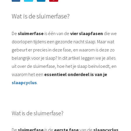
Wat is de sluimerfase?
De
sluimerfase
is één van de
vier slaapfasen
die we
doorlopen tijdens een gezonde nacht slaap. Maar wat
gebeurt er precies in deze fase, en waarom is deze zo
belangrijk voor je slaap? In dit artikel leggen we je alles
uit over de sluimerfase, hoe het je slaap beïnvloedt, en
waarom het een
essentieel onderdeel is van je
slaapcyclus
.
Wat is de sluimerfase?
De
sluimerfase
is de
eerste fase
van de
slaapcyclus
.