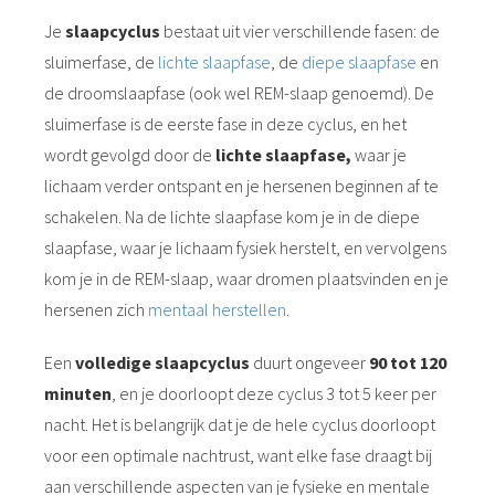
Je
slaapcyclus
bestaat uit vier verschillende fasen: de
sluimerfase, de
lichte slaapfase
, de
diepe slaapfase
en
de droomslaapfase (ook wel REM-slaap genoemd). De
sluimerfase is de eerste fase in deze cyclus, en het
wordt gevolgd door de
lichte slaapfase,
waar je
lichaam verder ontspant en je hersenen beginnen af te
schakelen. Na de lichte slaapfase kom je in de diepe
slaapfase, waar je lichaam fysiek herstelt, en vervolgens
kom je in de REM-slaap, waar dromen plaatsvinden en je
hersenen zich
mentaal herstellen
.
Een
volledige slaapcyclus
duurt ongeveer
90 tot 120
minuten
, en je doorloopt deze cyclus 3 tot 5 keer per
nacht. Het is belangrijk dat je de hele cyclus doorloopt
voor een optimale nachtrust, want elke fase draagt bij
aan verschillende aspecten van je fysieke en mentale