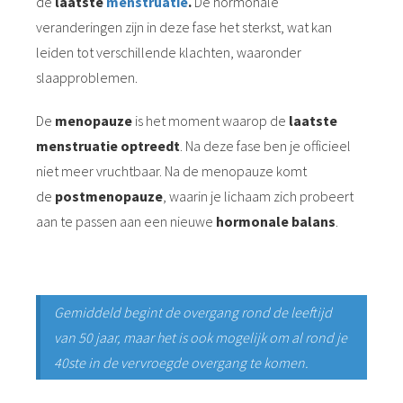
de
laatste
menstruatie
.
De hormonale
veranderingen zijn in deze fase het sterkst, wat kan
leiden tot verschillende klachten, waaronder
slaapproblemen.
De
menopauze
is het moment waarop de
laatste
menstruatie optreedt
. Na deze fase ben je officieel
niet meer vruchtbaar. Na de menopauze komt
de
postmenopauze
, waarin je lichaam zich probeert
aan te passen aan een nieuwe
hormonale balans
.
Gemiddeld begint de overgang rond de leeftijd
van 50 jaar, maar het is ook mogelijk om al rond je
40ste in de vervroegde overgang te komen.