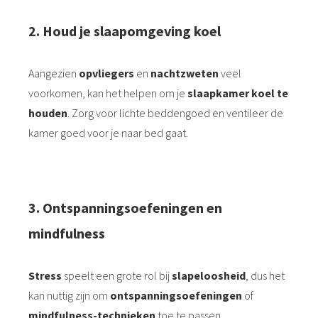
2.⁠ ⁠Houd je slaapomgeving koel
Aangezien
opvliegers
en
nachtzweten
veel
voorkomen, kan het helpen om je
slaapkamer koel te
houden
. Zorg voor lichte beddengoed en ventileer de
kamer goed voor je naar bed gaat.
3.⁠ ⁠Ontspanningsoefeningen en
mindfulness
Stress
speelt een grote rol bij
slapeloosheid
, dus het
kan nuttig zijn om
ontspanningsoefeningen
of
mindfulness-technieken
toe te passen.