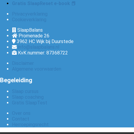
Gratis SlaapReset e-book 📕
Privacyverklaring
Cookieverklaring
SlaapBalans
Promenade 26
3962 HC
Wijk bij Duurstede
info@slaapbalans.nl
KvK nummer: 87368722
Disclaimer
Algemene voorwaarden
Begeleiding
Slaap cursus
Slaap coaching
Gratis SlaapTest
Over ons
Contact
Herroepingsrecht