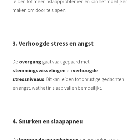
leiden tot meer inslaapproblemen en kan het moeilijker
maken om door te slapen.
3.⁠ ⁠Verhoogde stress en angst
De
overgang
gaat vaak gepaard met
stemmingswisselingen
en
verhoogde
stressniveaus
. Dit kan leiden tot onrustige gedachten
en angst, wat het in slaap vallen bemoeilijkt.
4.⁠ ⁠Snurken en slaapapneu
De
hormonale veranderingen
kunnen ook invloed