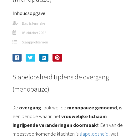
Inhoudsopgave
Bas & Jenneke
03 oktober 2022
Slaapproblemen
Slapeloosheid tijdens de overgang
(menopauze)
De
overgang
, ook wel de
menopauze genoemd
, is
een periode waarin het
vrouwelijke lichaam
ingrijpende veranderingen doormaak
t. Een van de
meest voorkomende klachten is
slapeloosheid
, wat