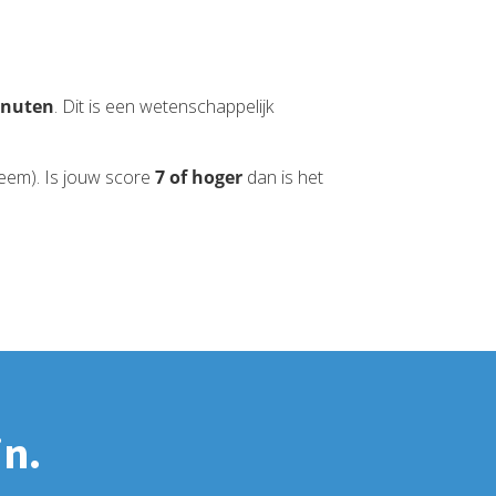
inuten
. Dit is een wetenschappelijk
leem). Is jouw score
7 of hoger
dan is het
in.