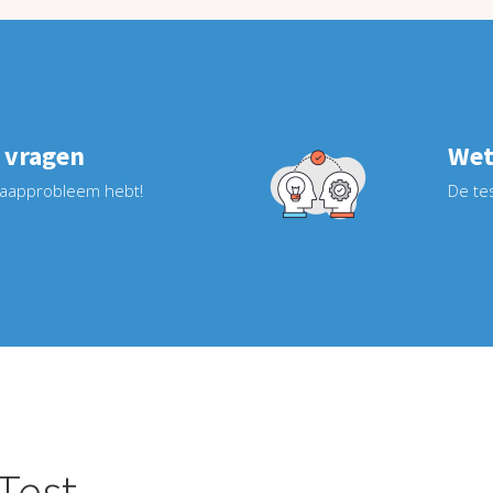
 vragen
Wet
slaapprobleem hebt!
De te
Test