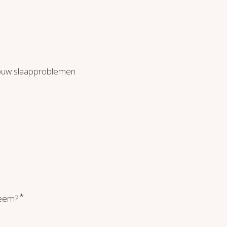
 jouw slaapproblemen
*
leem?