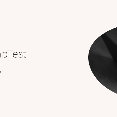
apTest
in!