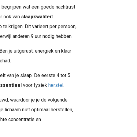
te begrijpen wat een goede nachtrust
ar ook van
slaapkwaliteit
.
e krijgen. Dit varieert per persoon,
rwijl anderen 9 uur nodig hebben.
 Ben je uitgerust, energiek en klaar
ehad.
teit van je slaap. De eerste 4 tot 5
ssentieel
voor fysiek
herstel
.
uwd, waardoor je je de volgende
 je lichaam niet optimaal herstellen,
chte concentratie en
Herstel: wat het écht betekent en waarom het zo belangrijk is Herstel is een woord dat je vaak hoort, maar het wordt zelden volledig begrepen. Zeker als jij nog functioneert, je verantwoordelijkheden..