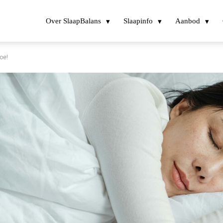
Over SlaapBalans
Slaapinfo
Aanbod
oe!