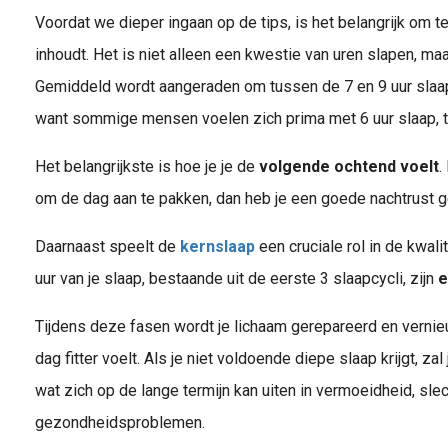
Voordat we dieper ingaan op de tips, is het belangrijk om 
inhoudt. Het is niet alleen een kwestie van uren slapen, ma
Gemiddeld wordt aangeraden om tussen de 7 en 9 uur slaap t
want sommige mensen voelen zich prima met 6 uur slaap, te
Het belangrijkste is hoe je je de
volgende ochtend voel
t
.
om de dag aan te pakken, dan heb je een goede nachtrust g
Daarnaast speelt de
kernslaap
een cruciale rol in de kwali
uur van je slaap, bestaande uit de eerste 3 slaapcycli, zijn
e
Tijdens deze fasen wordt je lichaam gerepareerd en vernie
dag fitter voelt. Als je niet voldoende diepe slaap krijgt, zal
wat zich op de lange termijn kan uiten in vermoeidheid, sle
Wat is kernslaap? Kernslaap is de term voor de eerste 4 tot 5 uur van je slaap , en het is de belangrijkste periode voor lichamelijk herstel en energieopbouw. Gedurende deze tijd doorloop je de eerste 3 slaapcycli ,..
gezondheidsproblemen.