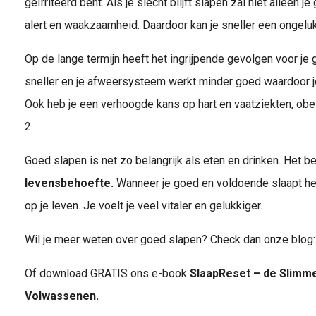
geïrriteerd bent. Als je slecht blijft slapen zal niet alleen 
alert en waakzaamheid. Daardoor kan je sneller een ongeluk 
Op de lange termijn heeft het ingrijpende gevolgen voor je
sneller en je afweersysteem werkt minder goed waardoor je
Ook heb je een verhoogde kans op hart en vaatziekten, obe
2.
Goed slapen is net zo belangrijk als eten en drinken. Het b
levensbehoefte.
Wanneer je goed en voldoende slaapt hee
op je leven. Je voelt je veel vitaler en gelukkiger.
Wil je meer weten over goed slapen? Check dan onze blog
Of download GRATIS ons e-book
SlaapReset – de Slimm
Volwassenen.