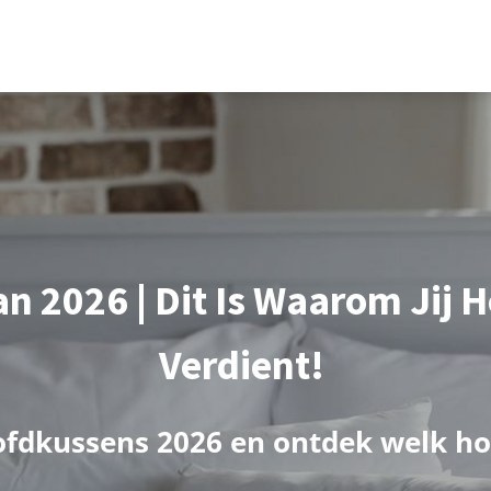
n 2026 | Dit Is Waarom Jij 
Verdient!
f
d
k
u
s
s
e
n
s
2
0
2
6
e
n
o
n
t
d
e
k
w
e
l
k
h
o
p
a
s
t
!