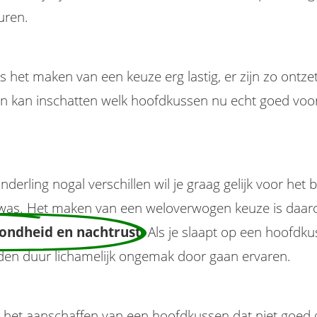
uren.
 het maken van een keuze erg lastig, er zijn zo ontze
en kan inschatten welk hoofdkussen nu echt goed voo
erling nogal verschillen wil je graag gelijk voor het
 was. Het maken van een weloverwogen keuze is daar
zondheid en nachtrust
. Als je slaapt op een hoofdku
 den duur lichamelijk ongemak door gaan ervaren.
et aanschaffen van een hoofdkussen dat niet goed ges