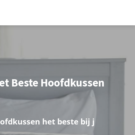
Het Beste Hoofdkussen
o
f
d
k
u
s
s
e
n
h
e
t
b
e
s
t
e
b
i
j
j
o
u