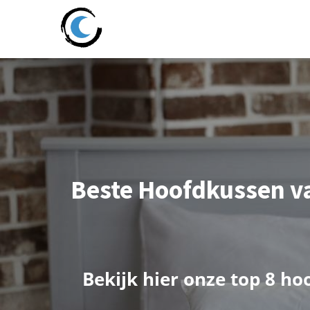
Beste Hoofdkussen va
B
e
k
i
j
k
h
i
e
r
o
n
z
e
t
o
p
8
h
o
o