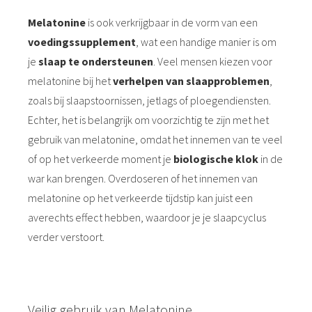
Melatonine
is ook verkrijgbaar in de vorm van een
voedingssupplement
, wat een handige manier is om
je
slaap te ondersteunen
. Veel mensen kiezen voor
melatonine bij het
verhelpen van slaapproblemen
,
zoals bij slaapstoornissen, jetlags of ploegendiensten.
Echter, het is belangrijk om voorzichtig te zijn met het
gebruik van melatonine, omdat het innemen van te veel
of op het verkeerde moment je
biologische klok
in de
war kan brengen. Overdoseren of het innemen van
melatonine op het verkeerde tijdstip kan juist een
averechts effect hebben, waardoor je je slaapcyclus
verder verstoort.
Veilig gebruik van Melatonine