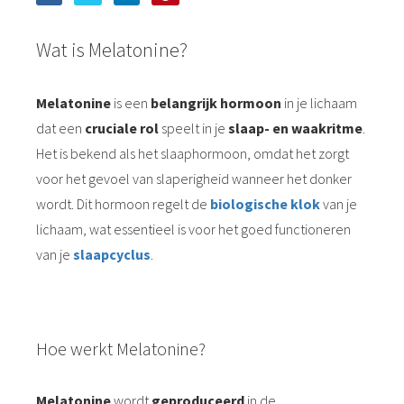
Wat is Melatonine?
Melatonine
is een
belangrijk hormoon
in je lichaam
dat een
cruciale rol
speelt in je
slaap- en waakritme
.
Het is bekend als het slaaphormoon, omdat het zorgt
voor het gevoel van slaperigheid wanneer het donker
wordt. Dit hormoon regelt de
biologische klok
van je
lichaam, wat essentieel is voor het goed functioneren
van je
slaapcyclus
.
Hoe werkt Melatonine?
Melatonine
wordt
geproduceerd
in de