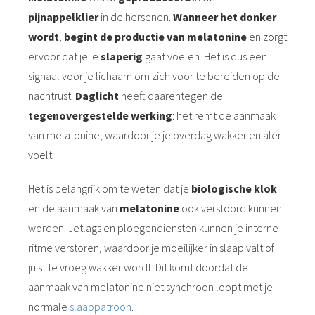
pijnappelklier
in de hersenen.
Wanneer het donker
wordt
,
begint de productie van melatonine
en zorgt
ervoor dat je je
slaperig
gaat voelen. Het is dus een
signaal voor je lichaam om zich voor te bereiden op de
nachtrust.
Daglicht
heeft daarentegen de
tegenovergestelde
werking
: het remt de aanmaak
van melatonine, waardoor je je overdag wakker en alert
voelt.
Het is belangrijk om te weten dat je
biologische klok
en de aanmaak van
melatonine
ook verstoord kunnen
worden. Jetlags en ploegendiensten kunnen je interne
ritme verstoren, waardoor je moeilijker in slaap valt of
juist te vroeg wakker wordt. Dit komt doordat de
aanmaak van melatonine niet synchroon loopt met je
normale
slaappatroon
.