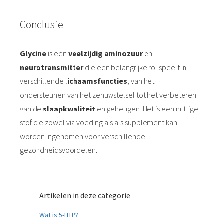
Conclusie
Glycine
is een
veelzijdig aminozuur
en
neurotransmitter
die een belangrijke rol speelt in
verschillende l
ichaamsfuncties
, van het
ondersteunen van het zenuwstelsel tot het verbeteren
van de
slaapkwaliteit
en geheugen. Het is een nuttige
stof die zowel via voeding als als supplement kan
worden ingenomen voor verschillende
gezondheidsvoordelen.
Artikelen in deze categorie
Wat is 5-HTP?