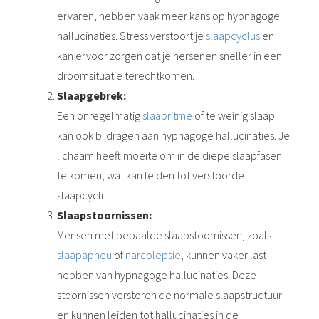
ervaren, hebben vaak meer kans op hypnagoge
hallucinaties. Stress verstoort je
slaapcyclus
en
kan ervoor zorgen dat je hersenen sneller in een
droomsituatie terechtkomen.
Slaapgebrek:
Een onregelmatig
slaapritme
of te weinig slaap
kan ook bijdragen aan hypnagoge hallucinaties. Je
lichaam heeft moeite om in de diepe slaapfasen
te komen, wat kan leiden tot verstoorde
slaapcycli.
Slaapstoornissen:
Mensen met bepaalde slaapstoornissen, zoals
slaapapneu
of
narcolepsie
, kunnen vaker last
hebben van hypnagoge hallucinaties. Deze
stoornissen verstoren de normale slaapstructuur
en kunnen leiden tot hallucinaties in de