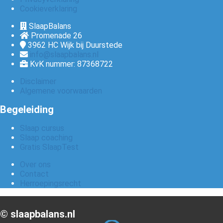
Cookieverklaring
SlaapBalans
Promenade 26
3962 HC
Wijk bij Duurstede
info@slaapbalans.nl
KvK nummer: 87368722
Disclaimer
Algemene voorwaarden
Begeleiding
Slaap cursus
Slaap coaching
Gratis SlaapTest
Over ons
Contact
Herroepingsrecht
©️ slaapbalans.nl