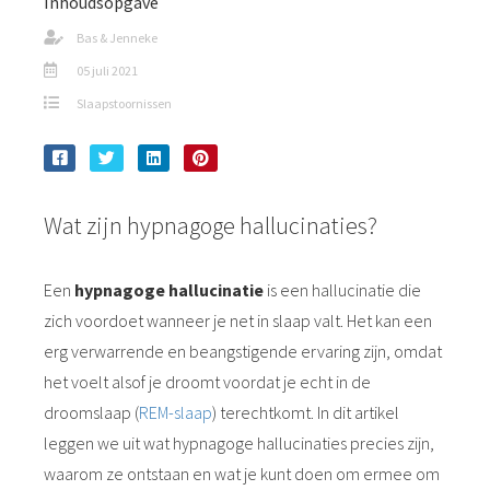
Inhoudsopgave
Bas & Jenneke
05 juli 2021
Slaapstoornissen
Wat zijn hypnagoge hallucinaties?
Een
hypnagoge hallucinatie
is een hallucinatie die
zich voordoet wanneer je net in slaap valt. Het kan een
erg verwarrende en beangstigende ervaring zijn, omdat
het voelt alsof je droomt voordat je echt in de
droomslaap (
REM-slaap
) terechtkomt. In dit artikel
leggen we uit wat hypnagoge hallucinaties precies zijn,
waarom ze ontstaan en wat je kunt doen om ermee om