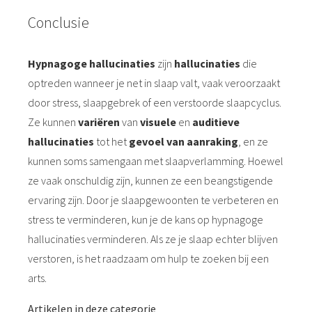
Conclusie
Hypnagoge hallucinaties
zijn
hallucinaties
die
optreden wanneer je net in slaap valt, vaak veroorzaakt
door stress, slaapgebrek of een verstoorde slaapcyclus.
Ze kunnen
variëren
van
visuele
en
auditieve
hallucinaties
tot het
gevoel van aanraking
, en ze
kunnen soms samengaan met slaapverlamming. Hoewel
ze vaak onschuldig zijn, kunnen ze een beangstigende
ervaring zijn. Door je slaapgewoonten te verbeteren en
stress te verminderen, kun je de kans op hypnagoge
hallucinaties verminderen. Als ze je slaap echter blijven
verstoren, is het raadzaam om hulp te zoeken bij een
arts.
Artikelen in deze categorie