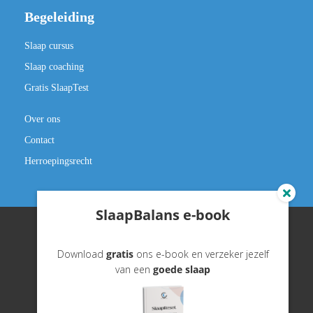
Begeleiding
Slaap cursus
Slaap coaching
Gratis SlaapTest
Over ons
Contact
Herroepingsrecht
SlaapBalans e-book
Download
gratis
ons e-book en verzeker jezelf
©️ slaapbalans.nl
van een
goede slaap