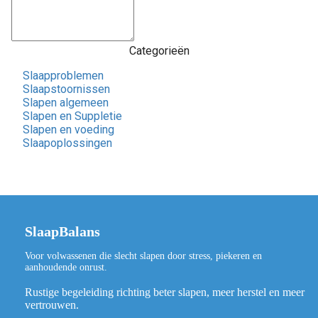
Categorieën
Slaapproblemen
Slaapstoornissen
Slapen algemeen
Slapen en Suppletie
Slapen en voeding
Slaapoplossingen
SlaapBalans
Voor volwassenen die slecht slapen door stress, piekeren en
aanhoudende onrust.
Rustige begeleiding richting beter slapen, meer herstel en meer
vertrouwen.