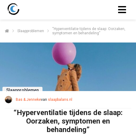
“Hyperventilatie tijdens de slaap: Oorzaken,
Slaapproblemen
symptomen en behandeling”
Slaapproblemen
Bas & Jenneke
van
slaapbalans.nl
“Hyperventilatie tijdens de slaap:
Oorzaken, symptomen en
behandeling”