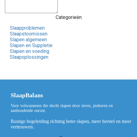
Categorieën
Slaapproblemen
Slaapstoornissen
Slapen algemeen
Slapen en Suppletie
Slapen en voeding
Slaapoplossingen
SlaapBalans
Voor volwassenen die slecht slapen door stress, piekeren en
aanhoudende onrust.
Rustige begeleiding richting beter slapen, meer herstel en meer
vertrouwen.