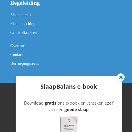
Begeleiding
Slaap cursus
Slaap coaching
Gratis SlaapTest
Over ons
Contact
Herroepingsrecht
SlaapBalans e-book
Download
gratis
ons e-book en verzeker jezelf
©️ slaapbalans.nl
van een
goede slaap