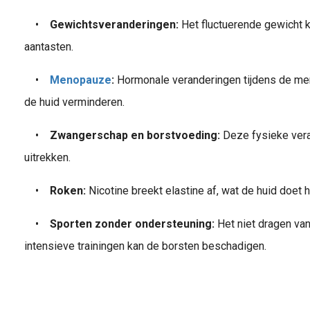
•
Gewichtsveranderingen:
Het fluctuerende gewicht k
aantasten.
•
Menopauze
:
Hormonale veranderingen tijdens de men
de huid verminderen.
•
Zwangerschap en borstvoeding:
Deze fysieke ver
uitrekken.
•
Roken:
Nicotine breekt elastine af, wat de huid doet 
vergang (menopauze) De overgang , ook wel de menopauze genoemd , is een periode waarin het vrouwelijke lichaam ingrijpende veranderingen doormaak t. Een van de meest voorkomende klachten is..
•
Sporten zonder ondersteuning:
Het niet dragen va
intensieve trainingen kan de borsten beschadigen.