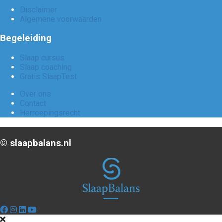
Disclaimer
Algemene voorwaarden
Begeleiding
Slaap cursus
Slaap coaching
Gratis SlaapTest
Over ons
Contact
Herroepingsrecht
©️ slaapbalans.nl