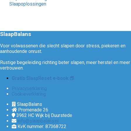
Slaapoplossingen
SlaapBalans
Voor volwassenen die slecht slapen door stress, piekeren en
aanhoudende onrust.
Rustige begeleiding richting beter slapen, meer herstel en meer
vertrouwen.
Gratis SlaapReset e-book 📕
Privacyverklaring
Cookieverklaring
SlaapBalans
Promenade 26
3962 HC
Wijk bij Duurstede
info@slaapbalans.nl
KvK nummer: 87368722