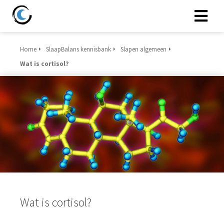
Home
SlaapBalans kennisbank
Slapen algemeen
Wat is cortisol?
Wat is cortisol?