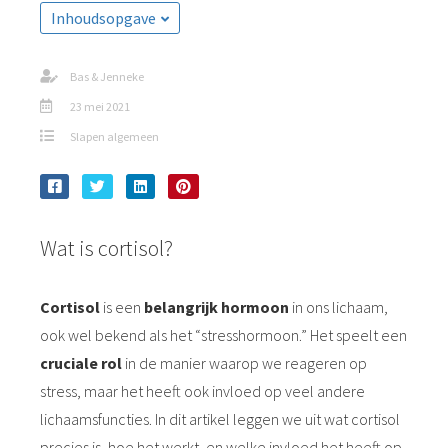
Inhoudsopgave
Bas & Jenneke
23 mei 2021
Slapen algemeen
Wat is cortisol?
Cortisol
is een
belangrijk hormoon
in ons lichaam,
ook wel bekend als het “stresshormoon.” Het speelt een
cruciale rol
in de manier waarop we reageren op
stress, maar het heeft ook invloed op veel andere
lichaamsfuncties. In dit artikel leggen we uit wat cortisol
precies is, hoe het werkt, en welke invloed het heeft op