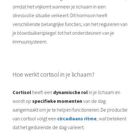
omdat het vrijkomt wanneer je lichaam in een
stressvolle situatie verkeert. Dit hormoon heeft
verschillende belangrijke functies, van het reguleren van
je bloedsuikerspiegel tot het ondersteunen van je
immuunsysteem.
Hoe werkt cortisol in je lichaam?
Cortisol
heeft een
dynamische rol
in je lichaam en
wordt op
specifieke momenten
van de dag
aangemaakt om je te helpen functioneren. De productie
van cortisol volgt een
circadiaans ritme
, wat betekent
dat het gedurende de dag varieert.