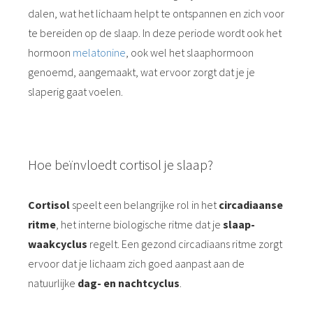
dalen, wat het lichaam helpt te ontspannen en zich voor
te bereiden op de slaap. In deze periode wordt ook het
hormoon
melatonine
, ook wel het slaaphormoon
genoemd, aangemaakt, wat ervoor zorgt dat je je
slaperig gaat voelen.
Hoe beïnvloedt cortisol je slaap?
Cortisol
speelt een belangrijke rol in het
circadiaanse
ritme
, het interne biologische ritme dat je
slaap-
waakcyclus
regelt. Een gezond circadiaans ritme zorgt
ervoor dat je lichaam zich goed aanpast aan de
natuurlijke
dag- en nachtcyclus
.