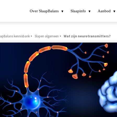
Over SlaapBalans
Slaapinfo
Aanbod
aapBalans kennisbank
Slapen algemeen
Wat zijn neurotransmitters?