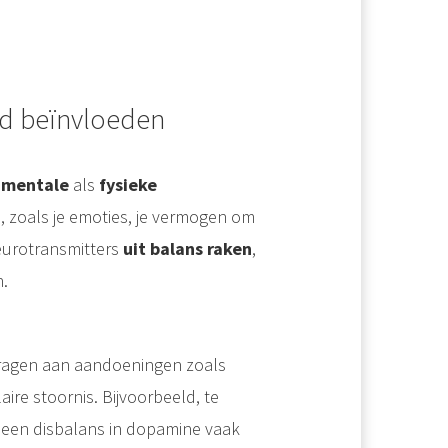
id beïnvloeden
e
mentale
als
fysieke
m, zoals je emoties, je vermogen om
eurotransmitters
uit balans raken
,
.
dragen aan aandoeningen zoals
aire stoornis. Bijvoorbeeld, te
jl een disbalans in dopamine vaak