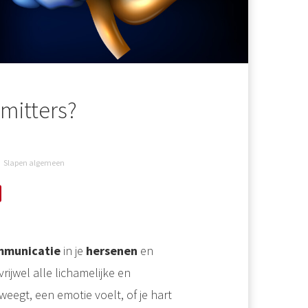
mitters?
Slapen algemeen
mmunicatie
in je
hersenen
en
rijwel alle lichamelijke en
weegt, een emotie voelt, of je hart