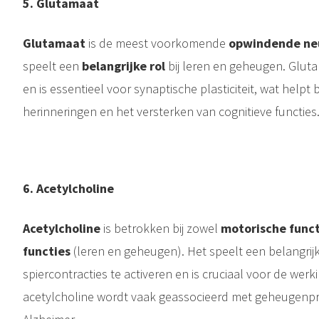
5.⁠ ⁠Glutamaat
Glutamaa
t
is de meest voorkomende
opwindende ne
speelt een
belangrijke rol
bij leren en geheugen. Glut
en is essentieel voor synaptische plasticiteit, wat helpt
herinneringen en het versterken van cognitieve functies
6.⁠ ⁠Acetylcholine
Acetylcholine
is betrokken bij zowel
motorische funct
functies
(leren en geheugen). Het speelt een belangrijk
spiercontracties te activeren en is cruciaal voor de wer
acetylcholine wordt vaak geassocieerd met geheugenpr