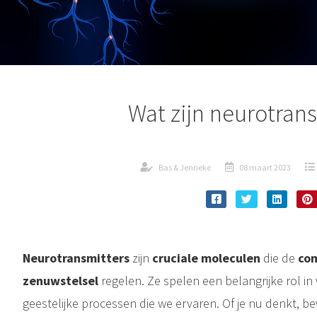
Wat zijn neurotrans
Bas & Jenneke
08 maart 2023
Neurotransmitters
zijn
cruciale moleculen
die de
co
zenuwstelsel
regelen. Ze spelen een belangrijke rol in v
geestelijke processen die we ervaren. Of je nu denkt, be