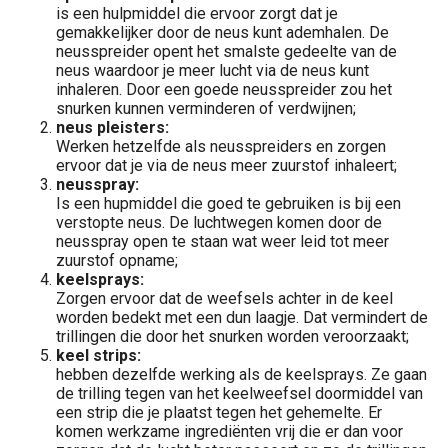
is
een hulpmiddel die ervoor zorgt dat je
gemakkelijker door de neus kunt ademhalen. De
neusspreider opent het smalste gedeelte van de
neus waardoor je meer lucht via de neus kunt
inhaleren. Door een goede neusspreider zou het
snurken kunnen verminderen of verdwijnen;
neus pleisters:
Werken hetzelfde als neusspreiders en zorgen
ervoor dat je via de neus meer zuurstof inhaleert;
neusspray:
Is een hupmiddel die goed te gebruiken is bij een
verstopte neus. De luchtwegen komen door de
neusspray open te staan wat weer leid tot meer
zuurstof opname;
keelsprays:
Zorgen ervoor dat de weefsels achter in de keel
worden bedekt met een dun laagje. Dat vermindert de
trillingen die door het snurken worden veroorzaakt;
keel strips:
hebben dezelfde werking als de keelsprays. Ze gaan
de trilling tegen van het keelweefsel doormiddel van
een strip die je plaatst tegen het gehemelte. Er
komen werkzame ingrediënten vrij die er dan voor