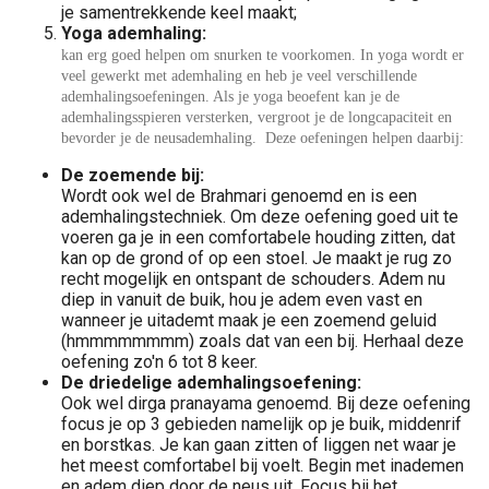
je samentrekkende keel maakt;
Yoga ademhaling:
kan erg goed helpen om snurken te voorkomen. In yoga wordt er
veel gewerkt met ademhaling en heb je veel verschillende
ademhalingsoefeningen. Als je yoga beoefent kan je de
ademhalingsspieren versterken, vergroot je de longcapaciteit en
bevorder je de neusademhaling. Deze oefeningen helpen daarbij:
De zoemende bij:
Wordt ook wel de Brahmari genoemd en is een
ademhalingstechniek. Om deze oefening goed uit te
voeren ga je in een comfortabele houding zitten, dat
kan op de grond of op een stoel. Je maakt je rug zo
recht mogelijk en ontspant de schouders. Adem nu
diep in vanuit de buik, hou je adem even vast en
wanneer je uitademt maak je een zoemend geluid
(hmmmmmmmm) zoals dat van een bij. Herhaal deze
oefening zo'n 6 tot 8 keer.
De
driedelige ademhalingsoefening:
Ook wel dirga pranayama genoemd. Bij deze oefening
focus je op 3 gebieden namelijk op je buik, middenrif
en borstkas. Je kan gaan zitten of liggen net waar je
het meest comfortabel bij voelt. Begin met inademen
en adem diep door de neus uit. Focus bij het