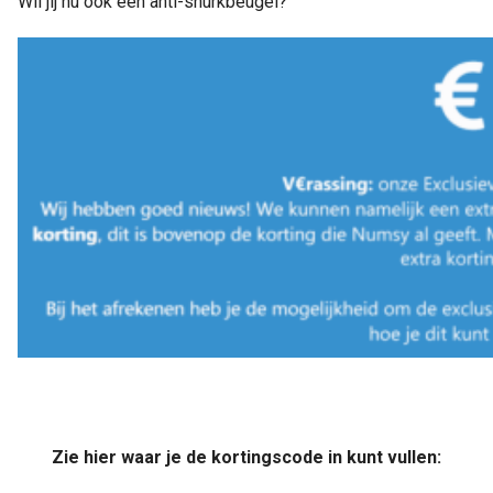
Wil jij nu ook een anti-snurkbeugel?
Zie hier waar je de kortingscode in kunt vullen: