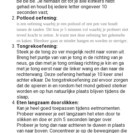
be be be. Je herhaalt dit tot je alle klinkers hebt
gehad en houd bij iedere letter ongeveer 10
seconden vast;
Potlood oefening:
is een oefening waarbij je een potlood of een pen vast houdt
tussen de tanden. Dit hou je 5 minuten vol waarbij je probeert niet
teveel kracht te zetten. Je traint met deze oefening het gehemelte
en kaken. Hierdoor gaan ze minder hangen en worden ze steviger;
Tongrekoefening:
Steek je de tong zo ver mogelijk recht naar voren uit.
Breng het puntje van van je tong in de richting van je
neus, ga dan met je tong omlaag richting je kin en ga
met je tong eerst naar de linker wang en dan naar de
rechterwang. Deze oefening herhaal je 10 keer snel
achter elkaar. De tongstrekoefening zal ervoor zorgen
dat de spieren in en rondom het mond gebied sterker
worden en op hun natuurlijke plaats blijven tijdens de
slaap;
Eten langzaam doorslikken:
Kan je heel goed toepassen tijdens eetmomenten.
Probeer wanneer je eet langzaam het eten door te
slikken en doe er zo'n 5 seconden langer over.
Probeer je tong dan naar achteren te duwen in plaats
van naar boven. Concentreer je op de bewegingen die