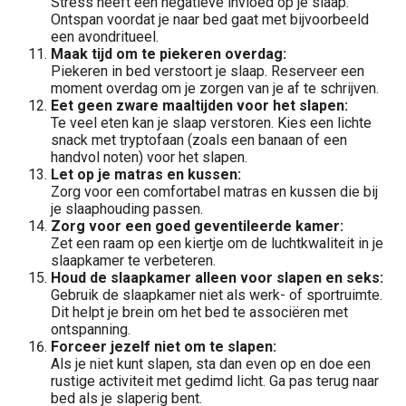
Stress heeft een negatieve invloed op je slaap.
Ontspan voordat je naar bed gaat met bijvoorbeeld
een avondritueel.
Maak tijd om te piekeren overdag:
Piekeren in bed verstoort je slaap. Reserveer een
moment overdag om je zorgen van je af te schrijven.
Eet geen zware maaltijden voor het slapen:
Te veel eten kan je slaap verstoren. Kies een lichte
snack met tryptofaan (zoals een banaan of een
handvol noten) voor het slapen.
Let op je matras en kussen:
Zorg voor een comfortabel matras en kussen die bij
je slaaphouding passen.
Zorg voor een goed geventileerde kamer:
Zet een raam op een kiertje om de luchtkwaliteit in je
slaapkamer te verbeteren.
Houd de slaapkamer alleen voor slapen en seks:
Gebruik de slaapkamer niet als werk- of sportruimte.
Dit helpt je brein om het bed te associëren met
ontspanning.
Forceer jezelf niet om te slapen:
Als je niet kunt slapen, sta dan even op en doe een
rustige activiteit met gedimd licht. Ga pas terug naar
bed als je slaperig bent.