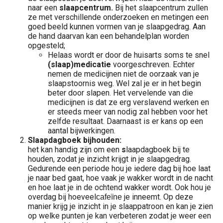
naar een
slaapcentrum.
Bij het slaapcentrum zullen
ze met verschillende onderzoeken en metingen een
goed beeld kunnen vormen van je slaapgedrag. Aan
de hand daarvan kan een behandelplan worden
opgesteld;
Helaas wordt er door de huisarts soms te snel
(slaap)
medicatie
voorgeschreven. Echter
nemen de medicijnen niet de oorzaak van je
slaapstoornis weg. Wel zal je er in het begin
beter door slapen. Het vervelende van die
medicijnen is dat ze erg verslavend werken en
er steeds meer van nodig zal hebben voor het
zelfde resultaat. Daarnaast is er kans op een
aantal bijwerkingen.
Slaapdagboek bijhouden:
het kan handig zijn om een
s
laapdagboek
bij te
houden,
zodat je inzicht krijgt in je slaapgedrag.
Gedurende een periode hou je iedere dag bij hoe laat
je naar bed gaat, hoe vaak je wakker wordt in de nacht
en hoe laat je in de ochtend wakker wordt. Ook hou je
overdag bij hoeveel
je inneemt. Op deze
cafeïne
manier krijg je inzicht in je slaappatroon en kan je zien
op welke punten je kan verbeteren zodat je weer een