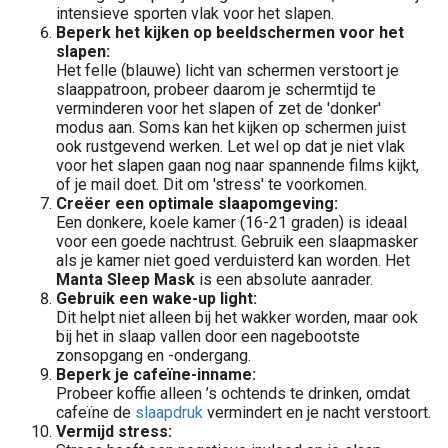
intensieve sporten vlak voor het slapen.
Beperk het kijken op beeldschermen voor het
slapen:
Het felle (blauwe) licht van schermen verstoort je
slaappatroon, probeer daarom je schermtijd te
verminderen voor het slapen of zet de 'donker'
modus aan. Soms kan het kijken op schermen juist
ook rustgevend werken. Let wel op dat je niet vlak
voor het slapen gaan nog naar spannende films kijkt,
of je mail doet. Dit om 'stress' te voorkomen.
Creëer een optimale slaapomgeving:
Een donkere, koele kamer (16-21 graden) is ideaal
voor een goede nachtrust. Gebruik een slaapmasker
als je kamer niet goed verduisterd kan worden. Het
Manta Sleep Mask
is een absolute aanrader.
Gebruik een wake-up light:
Dit helpt niet alleen bij het wakker worden, maar ook
bij het in slaap vallen door een nagebootste
zonsopgang en -ondergang.
Beperk je cafeïne-inname:
Probeer koffie alleen ’s ochtends te drinken, omdat
cafeïne de
slaapdruk
vermindert en je nacht verstoort.
Vermijd stress: