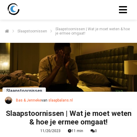
Slaapstoornissen | Wat je moet weten & hoe
Slaapstoornissen
je ermee omgaat!
Slaapstoornissen
Bas & Jenneke
van
slaapbalans.nl
Slaapstoornissen | Wat je moet weten
& hoe je ermee omgaat!
11/20/2023
11 min
0