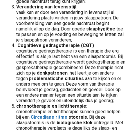
goede nachtrust terug kunt krijgen;
Verandering van levensstijl:
vaak kan er door een
verandering in levensstijl al
verandering plaats vinden in jouw slaappatroon. De
voorbereiding van een goede nachtrust begint
namelijk al op de dag. Door goede
slaaphygiëne
toe
te passen en op je voeding en beweging te letten zal
je slaappatroon veranderen;
C
ognitieve gedragstherapie (CGT)
cognitieve gedragstherapie is een therapie die erg
effectief is als je last hebt van een slaapstoornis. Bij
cognitieve gedragstherapie wordt gedragstherapie en
gesprekstherapie gecombineerd. Deze therapie richt
zich op je
denkpatronen
, het leert je om anders
tegen
problematische situaties
aan te kijken en er
anders mee om te gaan. Deze vorm van therapie
beïnvloedt je gedrag, gedachten en gevoel. Door op
een andere manier tegen een situatie aan te kijken
verandert je gevoel en uiteindelijk dus je gedrag;
chronotherapie
en
lichttherapie:
chronotherapie en lichttherapie kunnen goed helpen
bij een
Circadiane ritme
stoornis
. Bij deze
slaapstoornis is de
biologische klok
ontregeld. Met
chronotherapie verplaats je dagelijks de slaap- en