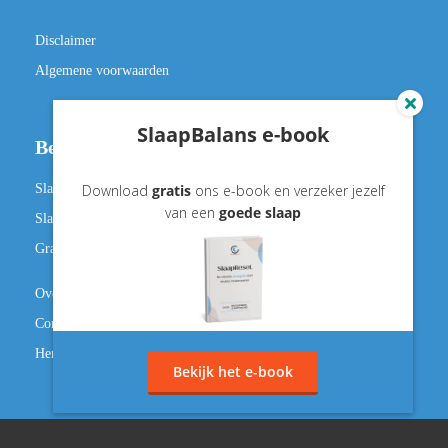
Disclaimer
Algemene voorwaarden
SlaapBalans e-book
Begeleiding
Slaap cursus
Download
gratis
ons e-book en verzeker jezelf
van een
goede slaap
Slaap coaching
Gratis SlaapTest
Over ons
Contact
Herroepingsrecht
Bekijk het e-book