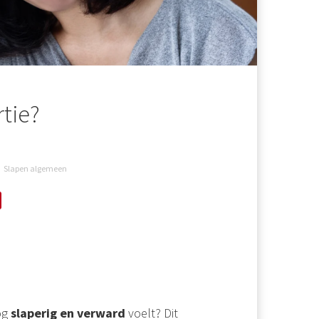
rtie?
Slapen algemeen
og
slaperig en verward
voelt? Dit