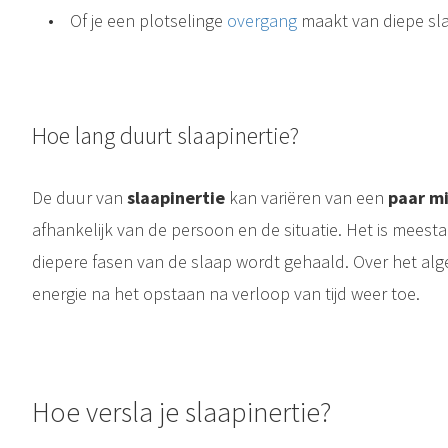
•
Of je een plotselinge
overgang
maakt van diepe sl
Hoe lang duurt slaapinertie?
Wat is een slaapcyclus? Een slaapcyclus bestaat uit de verschillende stadia van slaap die je doorloopt tijdens je nachtrust. Gedurende de nacht herhaal je deze stadia meerdere keren, met elke cyclus die..
Slapeloosheid tijdens de overgang (menopauze) De overgang , ook wel de menopauze genoemd , is een periode waarin het vrouwelijke lichaam ingrijpende veranderingen doormaak t. Een van de meest voorkomende klachten is..
De duur van
slaapinertie
kan variëren van een
paar m
afhankelijk van de persoon en de situatie. Het is meesta
diepere fasen van de slaap wordt gehaald. Over het a
energie na het opstaan na verloop van tijd weer toe.
Hoe versla je slaapinertie?