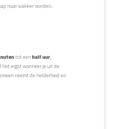
aap naar wakker worden.
inuten
tot een
half uur
,
l het ergst wanneer je uit de
lgemeen neemt de helderheid en