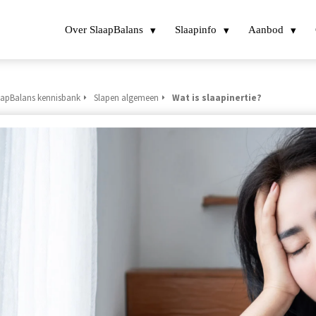
Over SlaapBalans
Slaapinfo
Aanbod
aapBalans kennisbank
Slapen algemeen
Wat is slaapinertie?