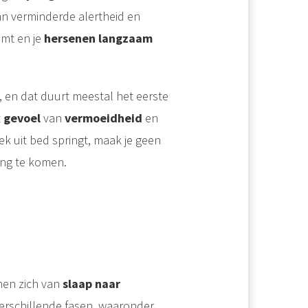
 van verminderde alertheid en
omt en je
hersenen langzaam
, en dat duurt meestal het eerste
t
gevoel
van
vermoeidheid
en
ek uit bed springt, maak je geen
ang te komen.
nen zich van
slaap naar
verschillende fasen, waaronder