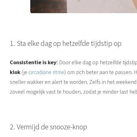
1.⁠ ⁠Sta elke dag op hetzelfde tijdstip op
Consistentie is key
! Door elke dag op hetzelfde tijdstip
klok
(je
circadiane ritme
) om zich beter aan te passen. 
sneller wakker en alert te worden. Zelfs in het weekend 
zoveel mogelijk vast te houden, zodat je minder last heb
Het circadiaans ritme is een intern biologisch proces dat onze dagelijkse cyclus van slaap en waak bepaalt. Het speelt een belangrijke rol in de manier waarop we functioneren, van wanneer we wakker worden,..
2.⁠ ⁠Vermijd de snooze-knop