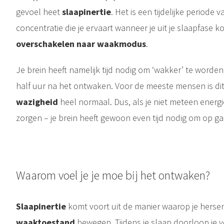
gevoel heet
slaapinertie
. Het is een tijdelijke periode
concentratie die je ervaart wanneer je uit je slaapfase k
overschakelen naar waakmodus
.
Je brein heeft namelijk tijd nodig om ‘wakker’ te worden
half uur na het ontwaken. Voor de meeste mensen is di
wazigheid
heel normaal. Dus, als je niet meteen energi
zorgen – je brein heeft gewoon even tijd nodig om op g
Waarom voel je je moe bij het ontwaken?
Slaapinertie
komt voort uit de manier waarop je herse
waaktoestand
bewegen. Tijdens je slaap doorloop je 