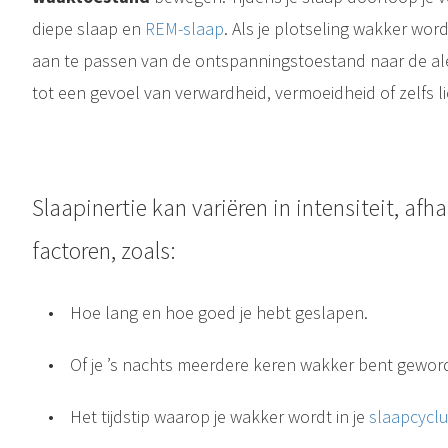
diepe slaap en
REM-slaap
. Als je plotseling wakker wordt
aan te passen van de ontspanningstoestand naar de ale
tot een gevoel van verwardheid, vermoeidheid of zelfs li
Wat is REM-slaap? REM-slaap , ofwel Rapid Eye Movement-slaap , is de fase van de slaapcyclus waarin je het meeste droomt . Het is een cruciale fase voor je geestelijke en fysieke gezondheid. Tijdens REM-slaap worden..
Slaapinertie kan variëren in intensiteit, afh
factoren, zoals:
•
Hoe lang en hoe goed je hebt geslapen.
•
Of je ’s nachts meerdere keren wakker bent gewor
•
Het tijdstip waarop je wakker wordt in je
slaapcycl