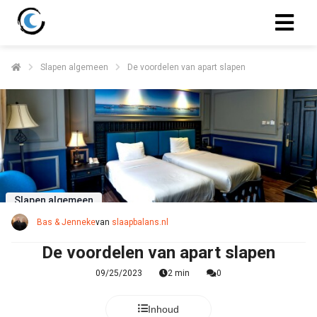
Slapen algemeen
De voordelen van apart slapen
Slapen algemeen
Bas & Jenneke
van
slaapbalans.nl
De voordelen van apart slapen
09/25/2023
2 min
0
Inhoud