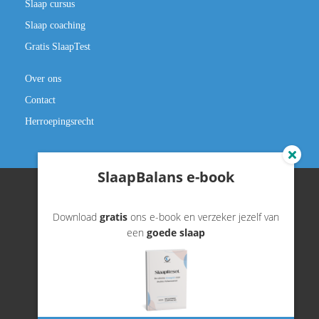
Slaap cursus
Slaap coaching
Gratis SlaapTest
Over ons
Contact
Herroepingsrecht
SlaapBalans e-book
Download
gratis
ons e-book en verzeker jezelf van
©️ slaapbalans.nl
een
goede slaap