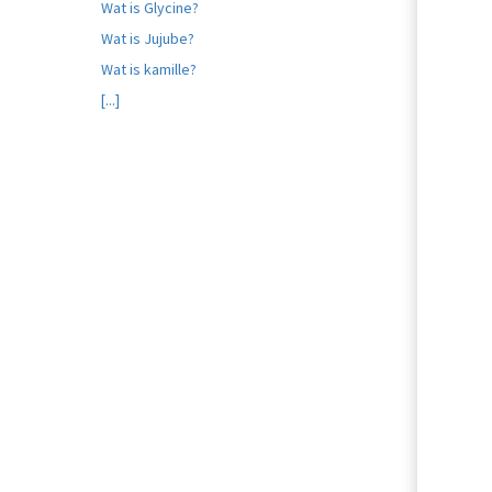
Wat is Glycine?
Wat is Jujube?
Wat is kamille?
[...]