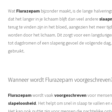
Wat
Flurazepam
bijzonder maakt, is de lange halverings
dat het langer in je lichaam blijft dan veel andere
slaap
terug te vinden zijn in het bloed, aangezien het meer ti
worden door het lichaam. Dit zorgt voor een langduriger
tot dagdromen of een slaperig gevoel de volgende dag, 
gebruikt.
Wanneer wordt Flurazepam voorgeschreven
Flurazepam
wordt vaak
voorgeschreven
voor mensen 
slapeloosheid
. Het helpt om snel in slaap te vallen en 
Het kan ook nuttig zijn voor mensen die nachtelijke on