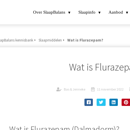
Over SlaapBalans
Slaapinfo
Aanbod
aapBalans kennisbank
Slaapmiddelen
Wat is Flurazepam?
Wat is Fluraze
Bas & Jenneke
11 november 2022
Wat is Flurazepam (Dalmadorm)?