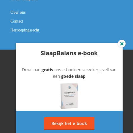
Over ons
Contact
Herroepingsrecht
SlaapBalans e-book
Download
gratis
ons e-book en verzeker jezelf van
©️ slaapbalans.nl
een
goede slaap
Bekijk het e-book