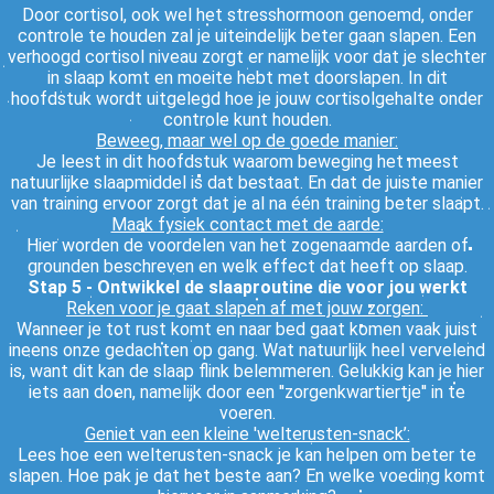
Door cortisol, ook wel het stresshormoon genoemd, onder
controle te houden zal je uiteindelijk beter gaan slapen. Een
verhoogd cortisol niveau zorgt er namelijk voor dat je slechter
in slaap komt en moeite hebt met doorslapen. In dit
hoofdstuk wordt uitgelegd hoe je jouw cortisolgehalte onder
controle kunt houden.
Beweeg, maar wel op de goede manier:
Je leest in dit hoofdstuk waarom beweging het meest
natuurlijke slaapmiddel is dat bestaat. En dat de juiste manier
van training ervoor zorgt dat je al na één training beter slaapt.
Maak fysiek contact met de aarde:
Hier worden de voordelen van het zogenaamde aarden of
grounden beschreven en welk effect dat heeft op slaap.
Stap 5 - Ontwikkel de slaaproutine die voor jou werkt
Reken voor je gaat slapen af met jouw zorgen:
Wanneer je tot rust komt en naar bed gaat komen vaak juist
ineens onze gedachten op gang. Wat natuurlijk heel vervelend
is, want dit kan de slaap flink belemmeren. Gelukkig kan je hier
iets aan doen, namelijk door een ''zorgenkwartiertje'' in te
voeren.
Geniet van een kleine 'welterusten-snack’:
Lees hoe een welterusten-snack je kan helpen om beter te
slapen. Hoe pak je dat het beste aan? En welke voeding komt