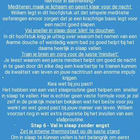
hiervoor in aanmerking?
Mediteren: maak je lichaam en geest klaar voor de nacht:
William legt in dit hoofdstuk uit dat simpele meditatie
oefeningen ervoor zorgen dat je een krachtige basis legt voor
een nacht goed slapen.
Val sneller in slaap door ‘slim’ te douchen:
In dit hoofstuk krijg je uitleg over waarom het nemen van een
warme douche of weldadig warm bad zo goed helpt bij het
daarna heerlijk in slaap vallen.
Train je brein en zorg voor de juiste 'mindset':
Je leest waarom een juiste mindset helpt om goed de nacht
in te gaan door dit elke dag een kwartiertje te trainen kunnen
de kwaliteit van leven en jouw nachtrust een enorme impuls
krijgen.
Kies wat bij jou past!
Het hebben van een vast slaaproutine gaat helpen om sneller
in slaap te vallen. Hier is echter geen vaste formule voor, je zal
zelf in de praktijk moeten bekijken wat het beste voor jou
werkt en wat goed past bij jouw manier van leven. William
voorziet nog in wat extra inspiratie bij het invullen van een
slaaproutine.
Stap 6 - Val in slaap zonder angst
Zet je interne thermostaat op de juiste stand:
Om in slaap te kunnen vallen is het belangrijk om eerst