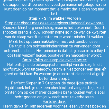
6 stappen wordt op een eenvoudige manier uitgelegd wat je
kunt doen op het moment dat je merkt dat slapen nog niet
lukt.
Stap 7 - Slim wakker worden
Stop per direct met deze ‘energieverslindende’ gewoonte:
Snoozen klinkt erg onschuldig, maar is het zeker niet. Door te
snoozen breng je jouw lichaam namelijk in de war, de kwaliteit
van de slaap wordt slechter en je wordt minder fit wakker.
Maak het opstaan makkelijker met ochtendbonussen:
De truc is om ochtendhindernissen te vervangen door
ochtendbonussen. Het principe is dat als je naar iets uitkijkt
opstaan vanzelf leuker, positiever en makkelijker wordt.
Ontbijt ʻslim’ en slaap die avond beter:
Het ontbijt is de belangrijkste maaltijd van de dag. In dit
hoofdstuk word uitgelegd waarom je niet zonder een snel en
goed ontbijt kan. En waarom je er indirect die nacht al gelijk
beter door slaapt.
Perfect Slapen in 7 Stappen: de dagelijkse praktijk:
Bij dit boek heb je ook een checklist ontvangen die je kunt
printen om op die manier dagelijks bij te houden wat je zoal
hebt gedaan om jouw nachtrust te verbeteren.
Hartelijk dank:
Hierin dankt William iedereen voor het lezen van het boek en