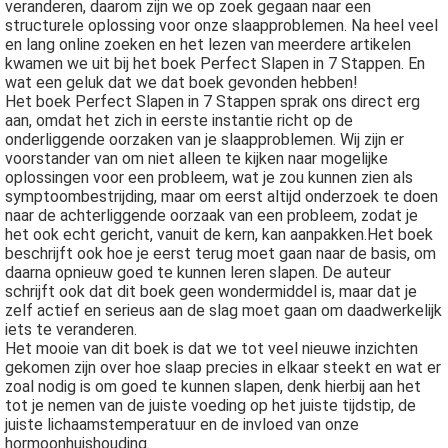
veranderen, daarom zijn we op zoek gegaan naar een
structurele oplossing voor onze slaapproblemen. Na heel veel
en lang online zoeken en het lezen van meerdere artikelen
kwamen we uit bij het boek Perfect Slapen in 7 Stappen. En
wat een geluk dat we dat boek gevonden hebben!
Het boek Perfect Slapen in 7 Stappen sprak ons direct erg
aan, omdat het zich in eerste instantie richt op de
onderliggende oorzaken van je slaapproblemen. Wij zijn er
voorstander van om niet alleen te kijken naar mogelijke
oplossingen voor een probleem, wat je zou kunnen zien als
symptoombestrijding, maar om eerst altijd onderzoek te doen
naar de achterliggende oorzaak van een probleem, zodat je
het ook echt gericht, vanuit de kern, kan aanpakken.
Het boek
beschrijft ook hoe je eerst terug moet gaan naar de basis, om
daarna opnieuw goed te kunnen leren slapen. De auteur
schrijft ook dat dit boek geen wondermiddel is, maar dat je
zelf actief en serieus aan de slag moet gaan om daadwerkelijk
iets te veranderen.
Het mooie van dit boek is dat we tot veel nieuwe inzichten
gekomen zijn over hoe slaap precies in elkaar steekt en wat er
zoal nodig is om goed te kunnen slapen, denk hierbij aan het
tot je nemen van de juiste voeding op het juiste tijdstip, de
juiste lichaamstemperatuur en de invloed van onze
hormoonhuishouding.