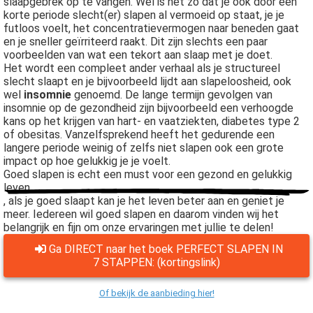
slaapgebrek op te vangen. Wel is het zo dat je ook door een
korte periode slecht(er) slapen al vermoeid op staat, je je
futloos voelt, het concentratievermogen naar beneden gaat
en je sneller geïrriteerd raakt. Dit zijn slechts een paar
voorbeelden van wat een tekort aan slaap met je doet.
Het wordt een compleet ander verhaal als je structureel
slecht slaapt en je bijvoorbeeld lijdt aan slapeloosheid, ook
wel
insomnie
genoemd. De lange termijn gevolgen van
insomnie op de gezondheid zijn bijvoorbeeld een verhoogde
kans op het krijgen van hart- en vaatziekten, diabetes type 2
of obesitas. Vanzelfsprekend heeft het gedurende een
langere periode weinig of zelfs niet slapen ook een grote
impact op hoe gelukkig je je voelt.
Goed slapen is echt een must voor een gezond en gelukkig
leven
, als je goed slaapt kan je het leven beter aan en geniet je
meer. Iedereen wil goed slapen en daarom vinden wij het
belangrijk en fijn om onze ervaringen met jullie te delen!
Ga DIRECT naar het boek PERFECT SLAPEN IN
7 STAPPEN: (kortingslink)
Of bekijk de aanbieding hier!