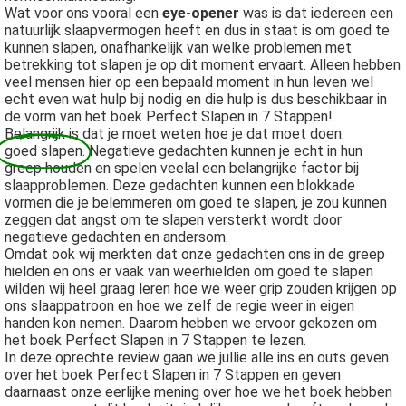
Wat voor ons vooral een
eye-opener
was is dat iedereen een
natuurlijk slaapvermogen heeft en dus in staat is om goed te
kunnen slapen, onafhankelijk van welke problemen met
betrekking tot slapen je op dit moment ervaart. Alleen hebben
veel mensen hier op een bepaald moment in hun leven wel
echt even wat hulp bij nodig en die hulp is dus beschikbaar in
de vorm van het boek Perfect Slapen in 7 Stappen!
Belangrijk is dat je moet weten hoe je dat moet doen:
goed slapen
. Negatieve gedachten kunnen je echt in hun
greep houden en spelen veelal een belangrijke factor bij
slaapproblemen. Deze gedachten kunnen een blokkade
vormen die je belemmeren om goed te slapen, je zou kunnen
zeggen dat angst om te slapen versterkt wordt door
negatieve gedachten en andersom.
Omdat ook wij merkten dat onze gedachten ons in de greep
hielden en ons er vaak van weerhielden om goed te slapen
wilden wij heel graag leren hoe we weer grip zouden krijgen op
ons slaappatroon en hoe we zelf de regie weer in eigen
handen kon nemen. Daarom hebben we ervoor gekozen om
het boek Perfect Slapen in 7 Stappen te lezen.
In deze oprechte review gaan we jullie alle ins en outs geven
over het boek Perfect Slapen in 7 Stappen en geven
daarnaast onze eerlijke mening over hoe we het boek hebben