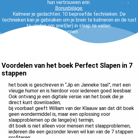
hun vertrouwen erin.
Bonusbijlage:
Kalmeer je gedachten: 10 beproefde technieken. De
technieken kan je gebruiken om je brein te kalmeren en de rust
te vinden om snel(ler) in slaap te vallen.
Bronnen
Voordelen van het boek Perfect Slapen in 7
stappen
het boek is geschreven in “Jip en Janneke taal”, met een
vleugje humor en is hierdoor voor iedereen goed leesbaar.
Ook ontvang je een digitale versie van het boek die je
direct kunt downloaden;
bij voorbaat geeft William van der Klaauw aan dat dit boek
geen wondermiddel is, maar een oplossing voor
slaapproblemen op de lange(re) termijn;
dit boek is niet alleen voor mensen met slaapproblemen,
iedereen die een gezonder leven wil kan van de 7 stappen
profiteren;