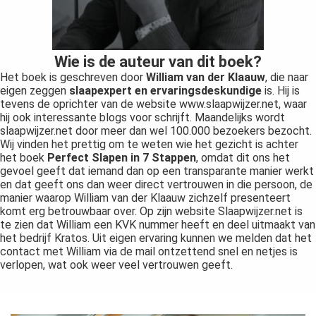
Wie is de auteur van dit boek?
Het boek is geschreven door
William van der Klaauw
, die naar
eigen zeggen
slaapexpert en ervaringsdeskundige
is. Hij is
tevens de oprichter van de website www.slaapwijzer.net, waar
hij ook interessante blogs voor schrijft. Maandelijks wordt
slaapwijzer.net door meer dan wel 100.000 bezoekers bezocht.
Wij vinden het prettig om te weten wie het gezicht is achter
het boek
Perfect Slapen in 7 Stappen
, omdat dit ons het
gevoel geeft dat iemand dan op een transparante manier werkt
en dat geeft ons dan weer direct vertrouwen in die persoon, de
manier waarop William van der Klaauw zichzelf presenteert
komt erg betrouwbaar over. Op zijn website Slaapwijzer.net is
te zien dat William een KVK nummer heeft en deel uitmaakt van
het bedrijf Kratos. Uit eigen ervaring kunnen we melden dat het
contact met William via de mail ontzettend snel en netjes is
verlopen, wat ook weer veel vertrouwen geeft.