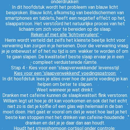
onderdrukken:
In dit hoofdstuk wordt het probleem van blauw licht
besproken. Blauw licht, afkomstig van beeldschermen van
smartphones en tablets, heeft een negatief effect op het
slaappatroon. Het verstoord het natuurlijke proces van het
lichaam om zich voor te bereiden op de slaap.
Reken af met alle ‘lichtvervuilers':
Hierin wordt verteld dat zelfs het kleinste beetje licht voor
verwarring kan zorgen in je hersenen. Door die verwarring vraag
je je onbewust af of het nu tijd is om wakker te worden of om
te gaan slapen. De kwalitatief beste slaap ervaar je in een
compleet verduisterede ruimte.
Stap 4 - Kies voor een ʻslaapverwekkende’ levensstijl
Kies voor een ʻslaapverwekkend’ voedingspatroon:
In dit hoofdstuk lees je alles over hoe de juiste voeding je kan
helpen om beter te slapen.
Weet wanneer je wat drinkt:
Dranken met cafeïne kunnen de slaapkwaliteit flink verstoren.
William legt uit hoe je dit kan voorkomen en ook dat het echt
niet zo is dat je koffie of een glas wijn helemaal in de ban
moet doen. Het gaat er vooral om dat je weet hoe laat je het
beste kan stoppen met het drinken van cafeïne-houdende
dranken en dat je je daar dan aan houdt.
Houdt het stresshormoon cortisol onder controle: