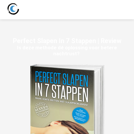
Perfect Slapen In 7 Stappen | Review
I
s
d
e
z
e
m
e
t
h
o
d
e
d
é
o
p
l
o
s
s
i
n
g
v
o
o
r
b
e
t
e
r
e
n
a
c
h
t
r
u
s
t
?