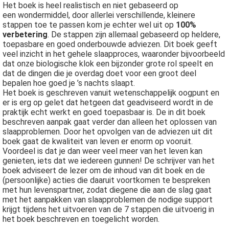
Het boek is heel realistisch en niet gebaseerd op
een wondermiddel, door allerlei verschillende, kleinere
stappen toe te passen kom je echter wel uit op
100%
verbetering
. De stappen zijn allemaal gebaseerd op heldere,
toepasbare en goed onderbouwde adviezen. Dit boek geeft
veel inzicht in het gehele slaapproces, waaronder bijvoorbeeld
dat onze biologische klok een bijzonder grote rol speelt en
dat de dingen die je overdag doet voor een groot deel
bepalen hoe goed je ’s nachts slaapt.
Het boek is geschreven vanuit wetenschappelijk oogpunt en
er is erg op gelet dat hetgeen dat geadviseerd wordt in de
praktijk echt werkt en goed toepasbaar is. De in dit boek
beschreven aanpak gaat verder dan alleen het oplossen van
slaapproblemen. Door het opvolgen van de adviezen uit dit
boek gaat de kwaliteit van leven er enorm op vooruit.
Voordeel is dat je dan weer veel meer van het leven kan
genieten, iets dat we iedereen gunnen! De schrijver van het
boek adviseert de lezer om de inhoud van dit boek en de
(persoonlijke) acties die daaruit voortkomen te bespreken
met hun levenspartner, zodat diegene die aan de slag gaat
met het aanpakken van slaapproblemen de nodige support
krijgt tijdens het uitvoeren van de 7 stappen die uitvoerig in
het boek beschreven en toegelicht worden.