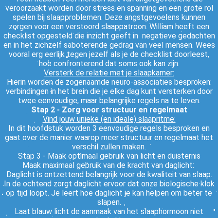
veroorzaakt worden door stress en spanning en een grote rol
spelen bij slaapproblemen. Deze angstgevoelens kunnen
zorgen voor een verstoord slaappatroon. William heeft een
checklist opgesteld die inzicht geeft in negatieve gedachten
en in het zichzelf saboterende gedrag van veel mensen. Wees
vooral erg eerlijk tegen jezelf als je de checklist doorleest,
hoe confronterend dat soms ook kan zijn.
Versterk de relatie met je slaapkamer:
Hierin worden de zogenaamde neuro-associaties besproken:
verbindingen in het brein die je elke dag kunt versterken door
twee eenvoudige, maar belangrijke regels na te leven.
Stap 2 - Zorg voor structuur en regelmaat
Vind jouw unieke (en ideale) slaapritme:
In dit hoofdstuk worden 3 eenvoudige regels besproken en
gaat over de manier waarop meer structuur en regelmaat het
verschil zullen maken.
Stap 3 - Maak optimaal gebruik van licht en duisternis
Maak maximaal gebruik van de kracht van daglicht:
Daglicht is ontzettend belangrijk voor de kwaliteit van slaap.
In de ochtend zorgt daglicht ervoor dat onze biologische klok
op tijd loopt. Je leert hoe daglicht je kan helpen om beter te
slapen.
Laat blauw licht de aanmaak van het slaaphormoon niet