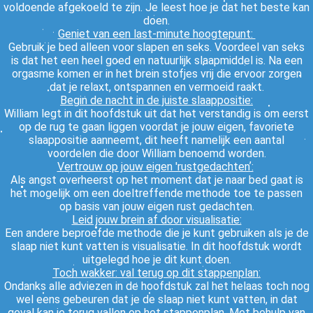
voldoende afgekoeld te zijn. Je leest hoe je dat het beste kan
doen.
Geniet van een last-minute hoogtepunt:
Gebruik je bed alleen voor slapen en seks. Voordeel van seks
is dat het een heel goed en natuurlijk slaapmiddel is. Na een
orgasme komen er in het brein stofjes vrij die ervoor zorgen
dat je relaxt, ontspannen en vermoeid raakt.
Begin de nacht in de juiste slaappositie:
William legt in dit hoofdstuk uit dat het verstandig is om eerst
op de rug te gaan liggen voordat je jouw eigen, favoriete
slaappositie aanneemt, dit heeft namelijk een aantal
voordelen die door William benoemd worden.
Vertrouw op jouw eigen 'rustgedachtenʼ:
Als angst overheerst op het moment dat je naar bed gaat is
het mogelijk om een doeltreffende methode toe te passen
op basis van jouw eigen rust gedachten.
Leid jouw brein af door visualisatie:
Een andere beproefde methode die je kunt gebruiken als je de
slaap niet kunt vatten is visualisatie. In dit hoofdstuk wordt
uitgelegd hoe je dit kunt doen.
Toch wakker: val terug op dit stappenplan:
Ondanks alle adviezen in de hoofdstuk zal het helaas toch nog
wel eens gebeuren dat je de slaap niet kunt vatten, in dat
geval kan je terug vallen op het stappenplan. Met behulp van