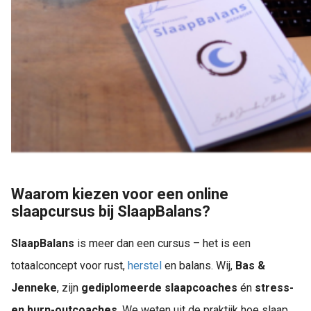
Waarom kiezen voor een online
slaapcursus bij SlaapBalans?
SlaapBalans
is meer dan een cursus – het is een
totaalconcept voor rust,
herstel
en balans. Wij,
Bas &
Jenneke
, zijn
gediplomeerde slaapcoaches
én
stress-
en burn-outcoaches
. We weten uit de praktijk hoe slaap