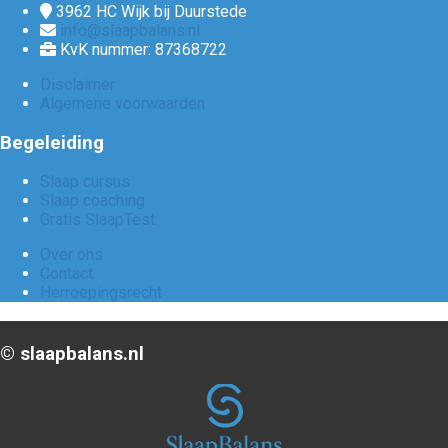
3962 HC
Wijk bij Duurstede
info@slaapbalans.nl
KvK nummer: 87368722
Disclaimer
Algemene voorwaarden
Begeleiding
Slaap cursus
Slaap coaching
Gratis SlaapTest
Over ons
Contact
Herroepingsrecht
©️ slaapbalans.nl