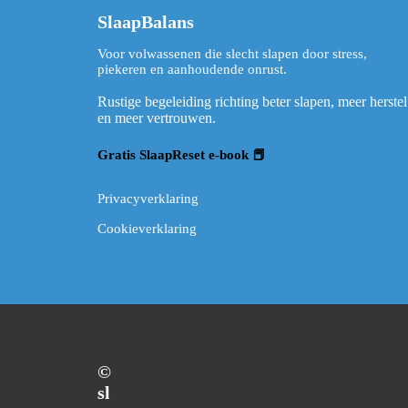
SlaapBalans
Voor volwassenen die slecht slapen door stress,
piekeren en aanhoudende onrust.
Rustige begeleiding richting beter slapen, meer herstel
en meer vertrouwen.
Gratis SlaapReset e-book 📕
Privacyverklaring
Cookieverklaring
©️
sl