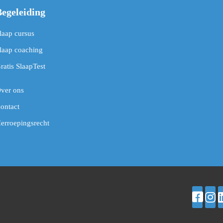
Begeleiding
laap cursus
laap coaching
ratis SlaapTest
ver ons
ontact
erroepingsrecht