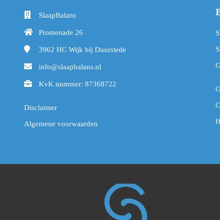
SlaapBalans
Promenade 26
S
S
3962 HC
Wijk bij Duurstede
G
info@slaapbalans.nl
KvK nummer: 87368722
O
C
Disclaimer
H
Algemene voorwaarden