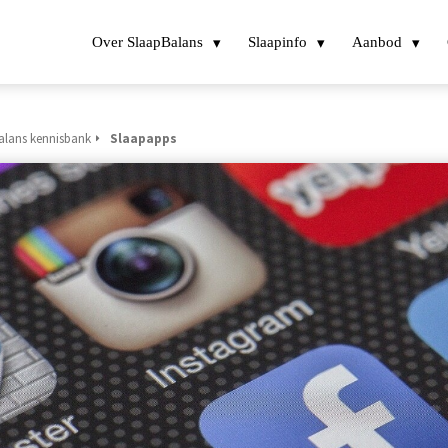
Over SlaapBalans
Slaapinfo
Aanbod
alans kennisbank
Slaapapps