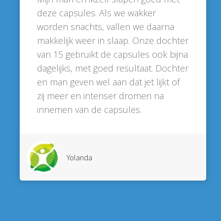
deze capsules. Als we wakker
worden snachts, vallen we daarna
makkelijk weer in slaap. Onze dochter
van 15 gebruikt de capsules ook bijna
dagelijks, met goed resultaat. Dochter
en man geven wel aan dat jet lijkt of
zij meer en intenser dromen na
innemen van de capsules.
Yolanda