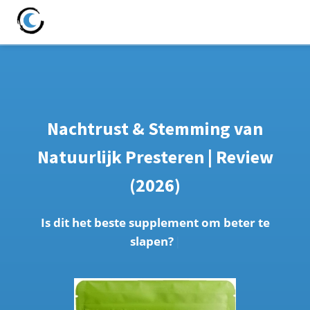
Nachtrust & Stemming van
Natuurlijk Presteren
| Review
(2026)
I
s
d
i
t
h
e
t
b
e
s
t
e
s
u
p
p
l
e
m
e
n
t
o
m
b
e
t
e
r
t
e
s
l
a
p
e
n
?